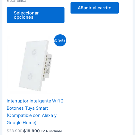
Electrónica
de
Añadir al carrito
producto
Seleccionar
opciones
El
El
¡Oferta!
precio
precio
original
actual
era:
es:
$23.990.
$19.990.
Interruptor Inteligente Wifi 2
Botones Tuya Smart
(Compatible con Alexa y
Google Home)
$
23.990
$
19.990
I.V.A. incluido