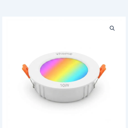
Plafón
Led
10W
RGB
Smart
Life
Wifi
embutido
cantidad