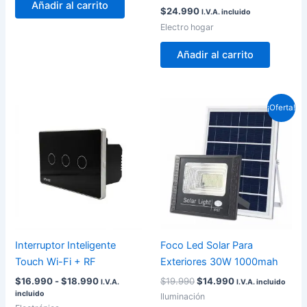
Añadir al carrito
$
24.990
I.V.A. incluido
Electro hogar
Añadir al carrito
Rango
El
El
Este
¡Oferta!
de
precio
precio
producto
precios:
original
actual
desde
tiene
era:
es:
$16.990
$19.990.
$14.990.
múltiples
hasta
variantes.
$18.990
Las
opciones
se
pueden
Interruptor Inteligente
Foco Led Solar Para
elegir
Touch Wi-Fi + RF
Exteriores 30W 1000mah
en
$
16.990
-
$
18.990
$
19.990
$
14.990
I.V.A.
I.V.A. incluido
la
incluido
Iluminación
página