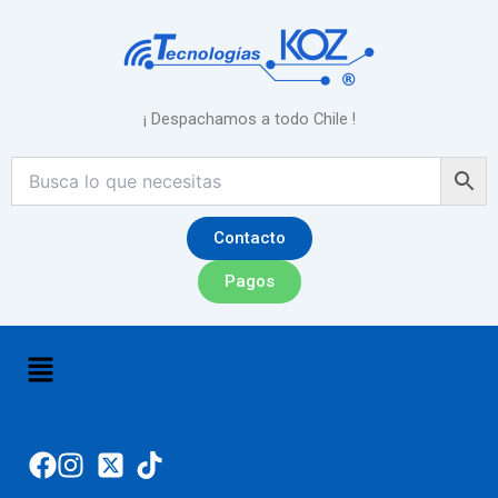
Ir
al
contenido
¡ Despachamos a todo Chile !
Contacto
Pagos
Menú