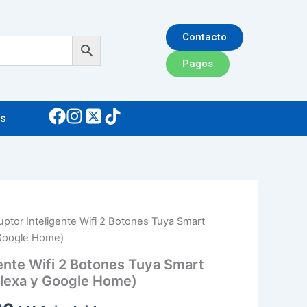
Contacto
Pagos
s
ruptor Inteligente Wifi 2 Botones Tuya Smart
El
 Google Home)
precio
gente Wifi 2 Botones Tuya Smart
l
actual
lexa y Google Home)
es: