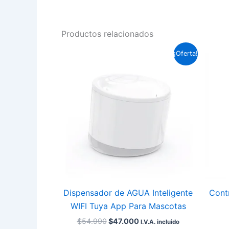
Productos relacionados
El
El
¡Oferta!
precio
precio
original
actual
era:
es:
$54.990.
$47.000.
Dispensador de AGUA Inteligente
Contr
WIFI Tuya App Para Mascotas
$
54.990
$
47.000
I.V.A. incluido