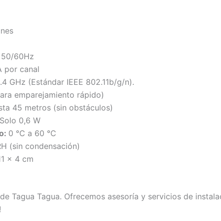
ones
 50/60Hz
 por canal
2.4 GHz (Estándar IEEE 802.11b/g/n).
para emparejamiento rápido)
ta 45 metros (sin obstáculos)
Solo 0,6 W
o:
0 ℃ a 60 ℃
H (sin condensación)
11 × 4 cm
e Tagua Tagua. Ofrecemos asesoría y servicios de instala
!