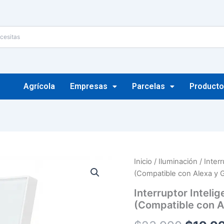
Agrícola
Empresas
Parcelas
Producto
Interruptor
Inicio
/
Iluminación
/ Inter
El
Inteligente
(Compatible con Alexa y
Wifi
precio
2
Interruptor Inteli
Botones
origina
(Compatible con A
Tuya
Smart
era: