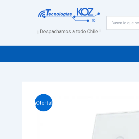
Ir
al
contenido
¡ Despachamos a todo Chile !
¡Oferta!