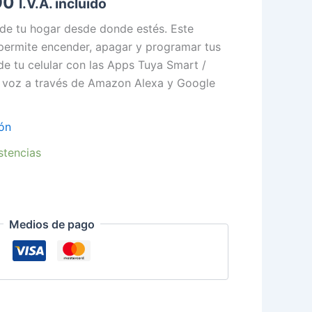
90
I.V.A. incluido
90.
$19.990.
 de tu hogar desde donde estés. Este
 permite encender, apagar y programar tus
e tu celular con las Apps Tuya Smart /
u voz a través de Amazon Alexa y Google
ión
stencias
Medios de pago