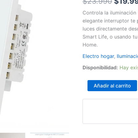
$
23.990
$
19.9
(Compatible
con
$23.9
Controla la iluminación
Alexa
elegante interruptor te
y
luces directamente desd
Google
Home)
Smart Life, o usando t
cantidad
Home.
Electro hogar
,
Iluminac
Disponibilidad:
Hay exi
Añadir al carrito