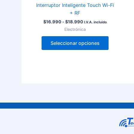
en
Interruptor Inteligente Touch Wi-Fi
la
+ RF
página
$
16.990
-
$
18.990
I.V.A. incluido
de
Electrónica
producto
Seleccionar opciones