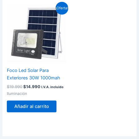
El
El
¡Oferta!
precio
precio
original
actual
era:
es:
$19.990.
$14.990.
Foco Led Solar Para
Exteriores 30W 1000mah
$
19.990
$
14.990
I.V.A. incluido
Iluminación
Añadir al carrito