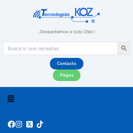
Ir
al
contenido
¡ Despachamos a todo Chile !
Contacto
Pagos
Menú