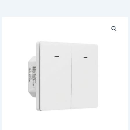
Interruptor
Inteligente
Wifi
Mecánico
2
Botones
Blanco
-
Compatible
con
Tuya
/
Smart
Life,
Alexa
y
Google
Home
cantidad