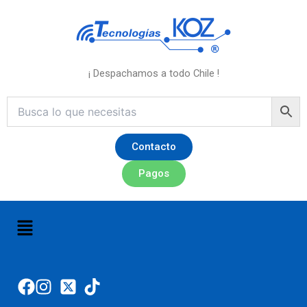
Ir
al
contenido
¡ Despachamos a todo Chile !
Contacto
Pagos
Menú