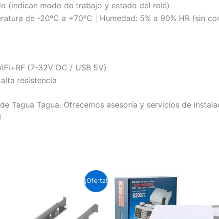
 (indican modo de trabajo y estado del relé)
atura de -20ºC a +70ºC | Humedad: 5% a 90% HR (sin co
 WiFi+RF (7-32V DC / USB 5V)
alta resistencia
e Tagua Tagua. Ofrecemos asesoría y servicios de instala
!
El
El
El
El
¡Oferta!
precio
precio
precio
precio
original
actual
original
actual
era:
es:
era:
es:
$50.990.
$44.990.
$29.990.
$25.990