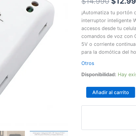
$
14.990
$
12.9
32V
/
$14.99
¡Automatiza tu portón o
USB
interruptor inteligente 
5V)
accesos desde tu celul
para
Portones
comandos de voz con G
y
5V o corriente continua 
Chapas
para la domótica del ho
Eléctricas.
cantidad
Otros
Disponibilidad:
Hay exi
Añadir al carrito