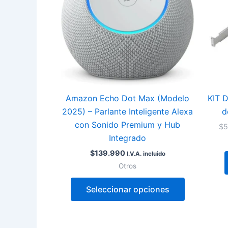
variantes.
Las
opciones
se
pueden
elegir
en
Amazon Echo Dot Max (Modelo
KIT 
la
2025) – Parlante Inteligente Alexa
d
página
con Sonido Premium y Hub
$
5
de
Integrado
producto
$
139.990
I.V.A. incluido
Otros
Seleccionar opciones