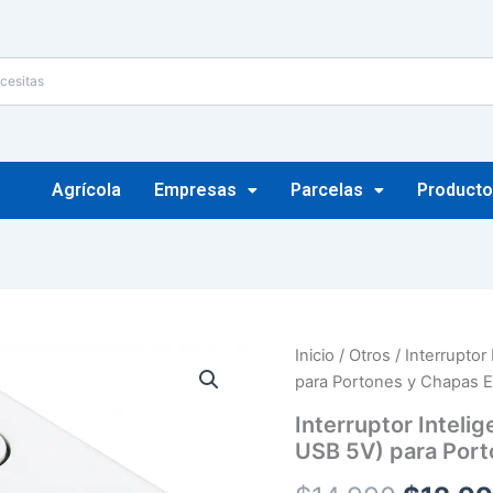
Agrícola
Empresas
Parcelas
Producto
Interruptor
Inicio
/
Otros
/ Interruptor
El
Inteligente
para Portones y Chapas El
Wifi
precio
+
Interruptor Inteli
RF
origina
USB 5V) para Port
Vhome
(7-
era: