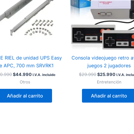
DE RIEL de unidad UPS Easy
Consola videojuego retro 
e APC, 700 mm SRVRK1
juegos 2 jugadores
0.990
$
44.990
$
29.990
$
25.990
I.V.A. incluido
I.V.A. incl
Otros
Entretención
Añadir al carrito
Añadir al carrito