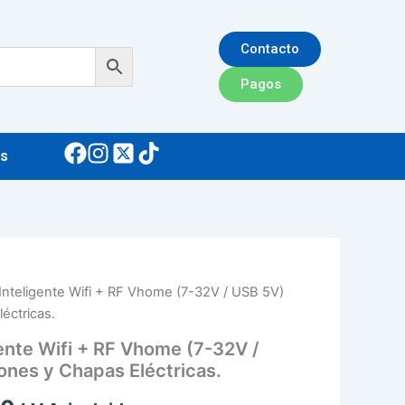
Contacto
Pagos
s
 Inteligente Wifi + RF Vhome (7-32V / USB 5V)
El
éctricas.
precio
gente Wifi + RF Vhome (7-32V /
l
actual
ones y Chapas Eléctricas.
es: