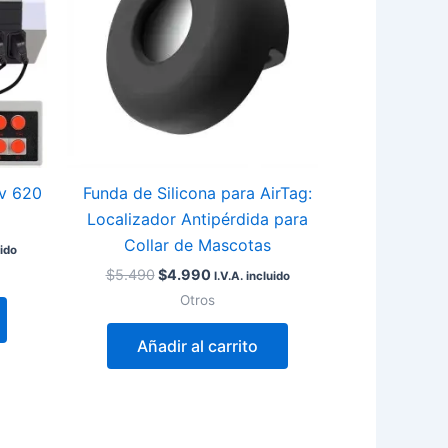
av 620
Funda de Silicona para AirTag:
Localizador Antipérdida para
Collar de Mascotas
uido
$
5.490
$
4.990
I.V.A. incluido
Otros
Añadir al carrito