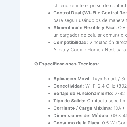
chileno (emite el pulso de contac
Control Dual (Wi-Fi + Control Re
para seguir usándolos de manera fí
Alimentación Flexible y Fácil:
Olví
un cargador de celular común) o c
Compatibilidad:
Vinculación direc
Alexa y Google Home / Nest para 
⚙️ Especificaciones Técnicas:
Aplicación Móvil:
Tuya Smart / Sma
Conectividad:
Wi-Fi 2.4 GHz (802
Voltaje de Funcionamiento:
7-32 
Tipo de Salida:
Contacto seco libr
Corriente / Carga Máxima:
10A (
Dimensiones del Módulo:
69 x 4
Consumo de la Placa:
0.5 W (Corr