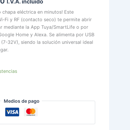
90
I.V.A. incluido
0.
$12.990.
 chapa eléctrica en minutos! Este
Wi-Fi y RF (contacto seco) te permite abrir
ar mediante la App Tuya/SmartLife o por
oogle Home y Alexa. Se alimenta por USB
(7-32V), siendo la solución universal ideal
gar.
stencias
Medios de pago