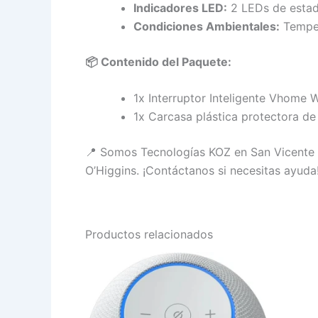
Indicadores LED:
2 LEDs de estado
Condiciones Ambientales:
Temper
📦 Contenido del Paquete:
1x Interruptor Inteligente Vhome
1x Carcasa plástica protectora de 
📍 Somos Tecnologías KOZ en San Vicente d
O’Higgins. ¡Contáctanos si necesitas ayuda
Productos relacionados
Este
producto
tiene
múltiples