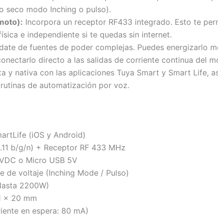
to seco modo Inching o pulso).
moto):
Incorpora un receptor RF433 integrado. Esto te perm
sica e independiente si te quedas sin internet.
date de fuentes de poder complejas. Puedes energizarlo 
onectarlo directo a las salidas de corriente continua del 
ta y nativa con las aplicaciones Tuya Smart y Smart Life, 
rutinas de automatización por voz.
rtLife (iOS y Android)
.11 b/g/n) + Receptor RF 433 MHz
VDC o Micro USB 5V
e de voltaje (Inching Mode / Pulso)
Hasta 2200W)
1 x 20 mm
iente en espera: 80 mA)