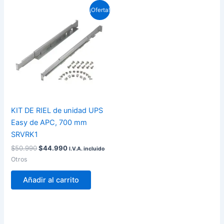
El
El
¡Oferta!
precio
precio
original
actual
era:
es:
$50.990.
$44.990.
KIT DE RIEL de unidad UPS
Easy de APC, 700 mm
SRVRK1
$
50.990
$
44.990
I.V.A. incluido
Otros
Añadir al carrito