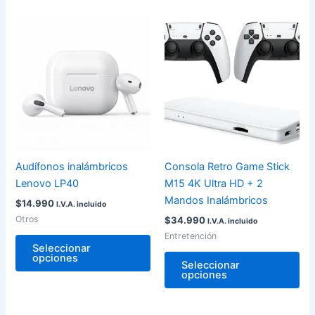
Este
Est
producto
pro
tiene
tie
múltiples
múl
variantes.
var
Las
La
opciones
op
se
se
pueden
pu
Audífonos inalámbricos
Consola Retro Game Stick
elegir
ele
Lenovo LP40
M15 4K Ultra HD + 2
en
en
Mandos Inalámbricos
$
14.990
I.V.A. incluido
la
la
Otros
$
34.990
I.V.A. incluido
página
pág
Entretención
de
de
Seleccionar
opciones
producto
pro
Seleccionar
opciones