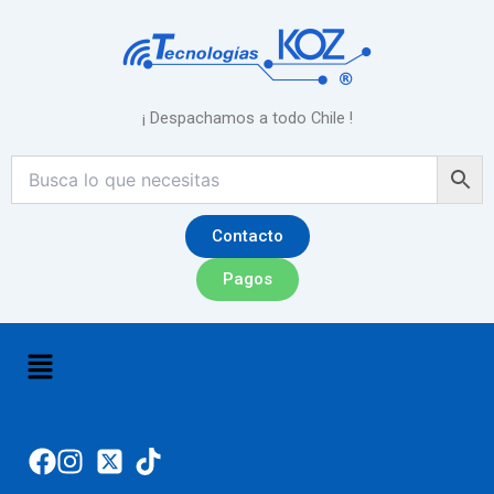
Ir
al
contenido
¡ Despachamos a todo Chile !
Contacto
Pagos
Menú