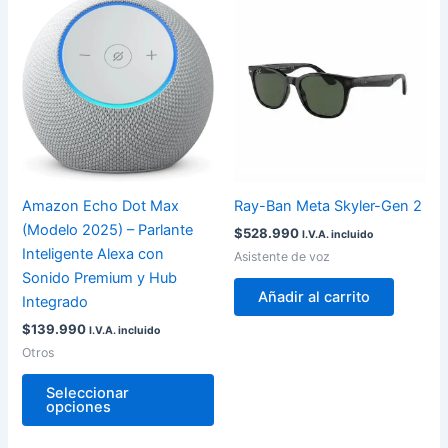
Este
producto
tiene
múltiples
variantes.
Las
opciones
se
pueden
Amazon Echo Dot Max
Ray-Ban Meta Skyler-Gen 2
elegir
(Modelo 2025) – Parlante
$
528.990
I.V.A. incluido
en
Inteligente Alexa con
Asistente de voz
la
Sonido Premium y Hub
página
Añadir al carrito
Integrado
de
$
139.990
I.V.A. incluido
producto
Otros
Seleccionar
opciones