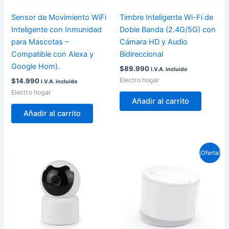
Sensor de Movimiento WiFi
Timbre Inteligente Wi-Fi de
Inteligente con Inmunidad
Doble Banda (2.4G/5G) con
para Mascotas –
Cámara HD y Audio
Compatible con Alexa y
Bidireccional
Google Hom).
$
89.990
I.V.A. incluido
Electro hogar
$
14.990
I.V.A. incluido
Electro hogar
Añadir al carrito
Añadir al carrito
El
El
¡Oferta!
precio
precio
original
actual
era:
es:
$54.990.
$47.000.