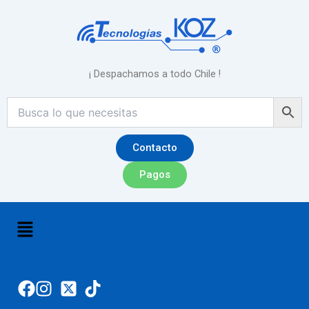
Ir
al
contenido
¡ Despachamos a todo Chile !
Contacto
Pagos
Menú