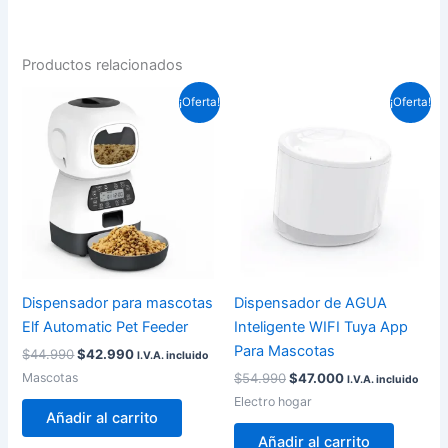
Productos relacionados
El
El
El
El
¡Oferta!
¡Oferta!
precio
precio
precio
precio
original
actual
original
actual
era:
es:
era:
es:
$44.990.
$42.990.
$54.990.
$47.000.
Dispensador para mascotas
Dispensador de AGUA
Elf Automatic Pet Feeder
Inteligente WIFI Tuya App
Para Mascotas
$
44.990
$
42.990
I.V.A. incluido
Mascotas
$
54.990
$
47.000
I.V.A. incluido
Electro hogar
Añadir al carrito
Añadir al carrito