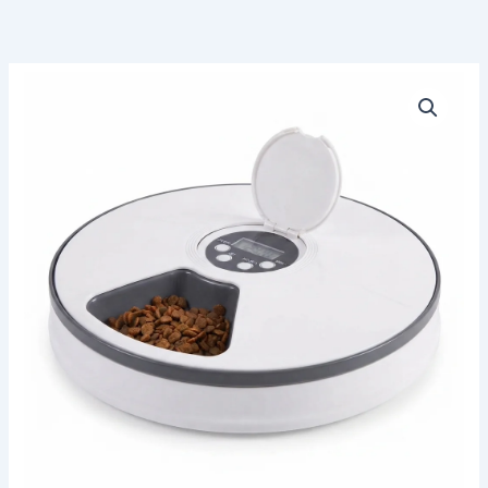
Dispensador
Alimento
Automatico
Perros
y
Gatos
cantidad