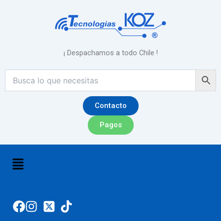
Ir
al
contenido
¡ Despachamos a todo Chile !
Contacto
Pagos
Menú