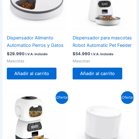
Dispensador Alimento
Dispensador para mascotas
Automatico Perros y Gatos
Robot Automatic Pet Feeder
$
29.990
$
54.990
I.V.A. incluido
I.V.A. incluido
Mascotas
Mascotas
Añadir al carrito
Añadir al carrito
El
El
El
El
¡Oferta!
¡Oferta!
precio
precio
precio
precio
original
actual
original
actual
era:
es:
era:
es:
$44.990.
$42.990.
$54.990.
$47.000.