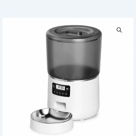
Dispensador
Alimento
Automatico
para
Mascotas
Wi-
FI
cantidad