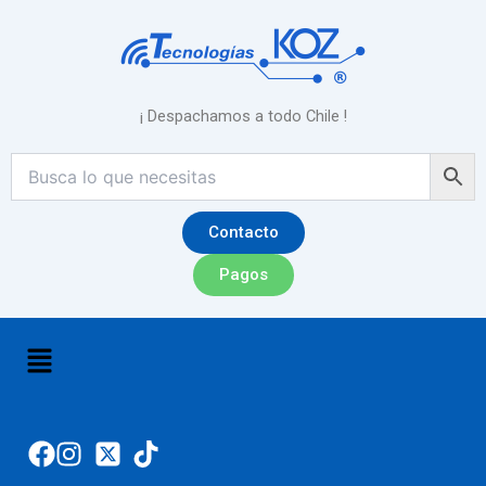
Ir
al
contenido
¡ Despachamos a todo Chile !
Contacto
Pagos
Menú