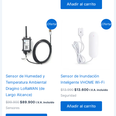
Añadir al carrito
El
El
El
El
¡Oferta!
¡Oferta!
precio
precio
precio
precio
original
actual
original
actual
era:
es:
era:
es:
$99.900.
$89.900.
$13.990.
$13.600.
Sensor de Humedad y
Sensor de Inundación
Temperatura Ambiental
Inteligente VHOME Wi-Fi
Dragino LoRaWAN (de
$
13.990
$
13.600
I.V.A. incluido
Largo Alcance)
Seguridad
$
99.900
$
89.900
I.V.A. incluido
Añadir al carrito
Sensores