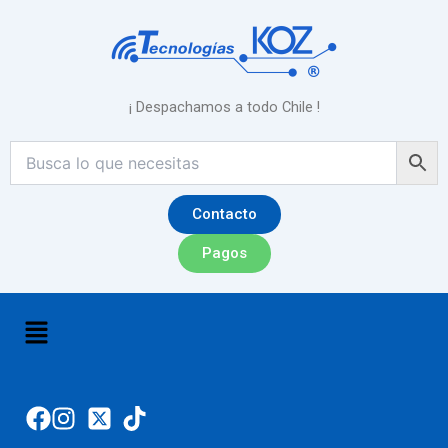
Ir
al
contenido
¡ Despachamos a todo Chile !
Contacto
Pagos
Menú