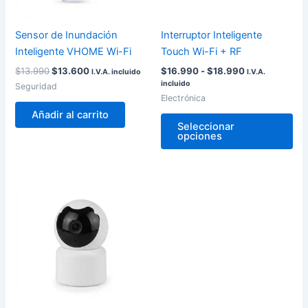
se
pu
Sensor de Inundación
Interruptor Inteligente
ele
Inteligente VHOME Wi-Fi
Touch Wi-Fi + RF
en
$
13.990
$
13.600
$
16.990
-
$
18.990
I.V.A. incluido
I.V.A.
la
incluido
Seguridad
pág
Electrónica
de
Añadir al carrito
pro
Seleccionar
opciones