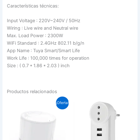
Características técnicas:
Input Voltage : 220V~240V / 50Hz
Wiring : Live wire and Neutral wire
Max. Load Power : 2300W
WiFi Standard : 2.4GHz 802.11 b/g/n
App Name : Tuya Smart/Smart Life
Work Life : 100,000 times for operation
Size : ( 0.7 * 1.86 * 2.03 ) inch
Productos relacionados
El
El
¡Oferta!
precio
precio
original
actual
era:
es:
$54.990.
$47.000.