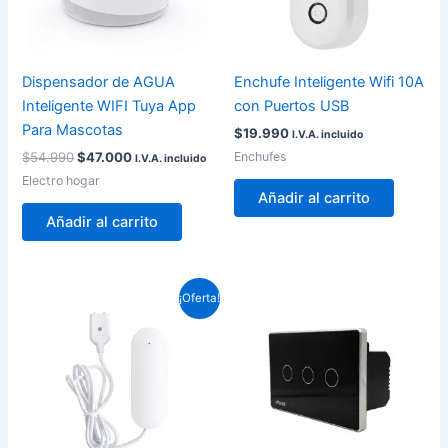
Dispensador de AGUA
Enchufe Inteligente Wifi 10A
Inteligente WIFI Tuya App
con Puertos USB
Para Mascotas
$
19.990
I.V.A. incluido
Enchufes
$
54.990
$
47.000
I.V.A. incluido
Electro hogar
Añadir al carrito
Añadir al carrito
El
El
Rango
Est
¡Oferta!
precio
precio
de
pro
original
actual
precios:
era:
es:
desde
tie
$13.990.
$13.600.
$16.990
múl
hasta
var
$18.990
La
op