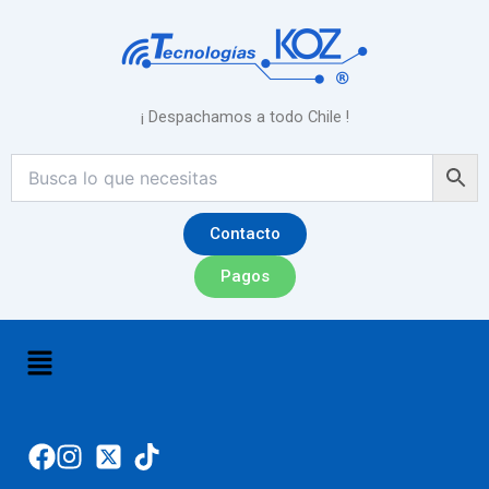
Ir
al
contenido
¡ Despachamos a todo Chile !
Contacto
Pagos
Menú