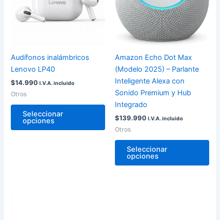
variantes.
var
Las
La
opciones
op
se
se
pueden
pu
Audífonos inalámbricos
Amazon Echo Dot Max
elegir
ele
Lenovo LP40
(Modelo 2025) – Parlante
en
en
Inteligente Alexa con
$
14.990
I.V.A. incluido
la
la
Sonido Premium y Hub
Otros
página
pág
Integrado
de
de
Seleccionar
$
139.990
I.V.A. incluido
opciones
producto
pro
Otros
Seleccionar
opciones