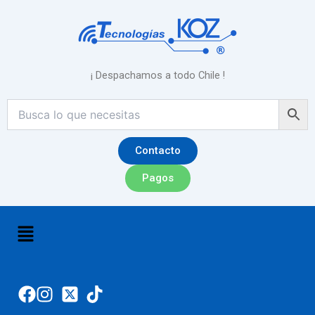
Ir
al
contenido
¡ Despachamos a todo Chile !
Contacto
Pagos
Menú