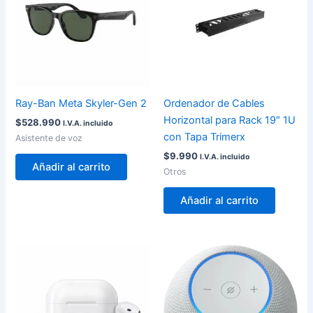
Ray-Ban Meta Skyler-Gen 2
Ordenador de Cables
Horizontal para Rack 19″ 1U
$
528.990
I.V.A. incluido
con Tapa Trimerx
Asistente de voz
$
9.990
I.V.A. incluido
Añadir al carrito
Otros
Añadir al carrito
Este
Est
producto
pro
tiene
tie
múltiples
múl