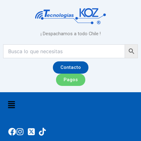
Ir
al
contenido
¡ Despachamos a todo Chile !
Contacto
Pagos
Menú