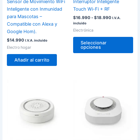
Sensor de Movimiento WiFi
Interruptor Inteligente
ele
Inteligente con Inmunidad
Touch Wi-Fi + RF
en
para Mascotas –
$
16.990
-
$
18.990
I.V.A.
la
Compatible con Alexa y
incluido
pág
Electrónica
Google Hom).
de
$
14.990
I.V.A. incluido
pro
Seleccionar
opciones
Electro hogar
Añadir al carrito