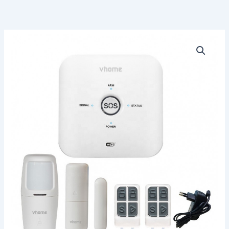
Kit
de
Alarma
Domiciliaria
S10
GSM
Inalámbrica
•
Alerta
al
Celular
•
Con
Sensores
y
Sirena
cantidad