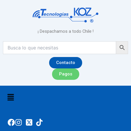
Ir
al
contenido
¡ Despachamos a todo Chile !
Contacto
Pagos
Menú