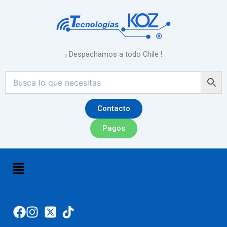
Ir
al
contenido
¡ Despachamos a todo Chile !
Contacto
Pagos
Menú