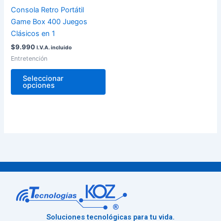
pueden
Consola Retro Portátil
elegir
Game Box 400 Juegos
en
Clásicos en 1
la
$
9.990
I.V.A. incluido
página
Entretención
de
producto
Seleccionar
opciones
Soluciones tecnológicas para tu vida.