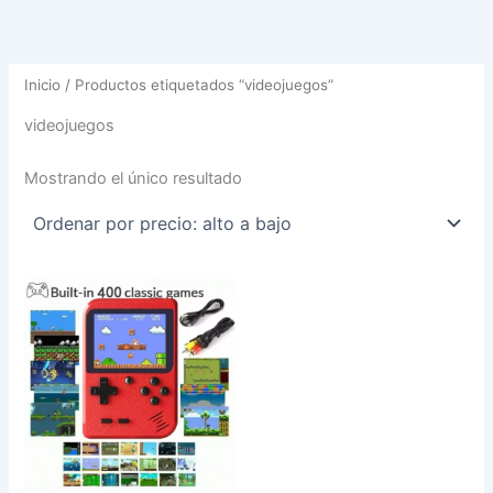
Inicio
/ Productos etiquetados “videojuegos”
videojuegos
Mostrando el único resultado
Este
producto
tiene
múltiples
variantes.
Las
opciones
se