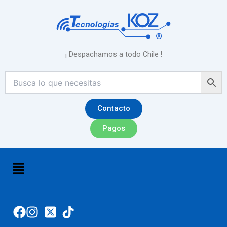
Ir
al
contenido
¡ Despachamos a todo Chile !
Contacto
Pagos
Menú