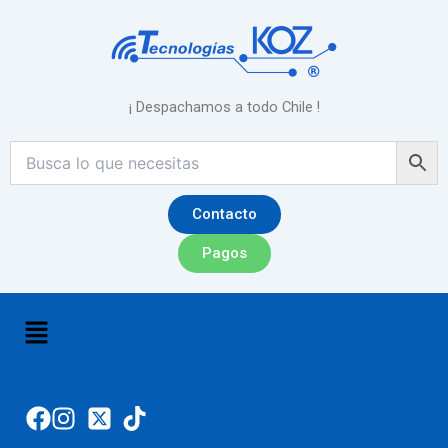
Ir
al
contenido
¡ Despachamos a todo Chile !
Contacto
Pagos
Menú