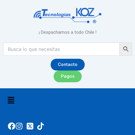
Ir
al
contenido
¡ Despachamos a todo Chile !
Contacto
Pagos
Menú