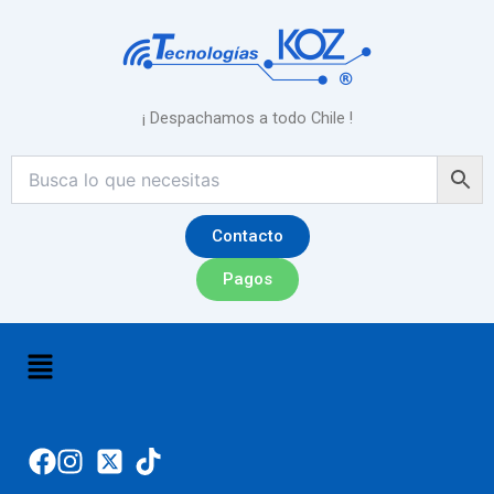
Ir
al
contenido
¡ Despachamos a todo Chile !
Contacto
Pagos
Menú