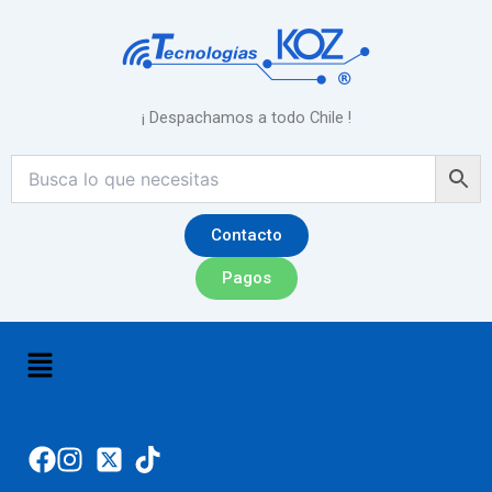
Ir
al
contenido
¡ Despachamos a todo Chile !
Contacto
Pagos
Menú