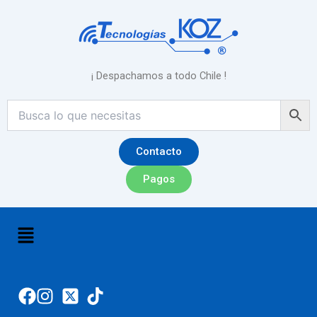
Ir
al
contenido
¡ Despachamos a todo Chile !
Contacto
Pagos
Menú