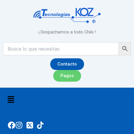
Ir
al
contenido
¡ Despachamos a todo Chile !
Contacto
Pagos
Menú