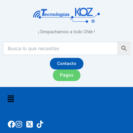
Ir
al
contenido
¡ Despachamos a todo Chile !
Contacto
Pagos
Menú