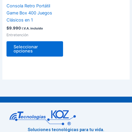
pueden
Consola Retro Portátil
elegir
Game Box 400 Juegos
en
Clásicos en 1
la
$
9.990
I.V.A. incluido
página
Entretención
de
producto
Seleccionar
opciones
Soluciones tecnológicas para tu vida.