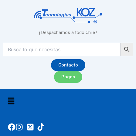
Ir
al
contenido
¡ Despachamos a todo Chile !
Contacto
Pagos
Menú