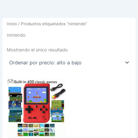
Inicio
/ Productos etiquetados “nintendo”
nintendo
Mostrando el único resultado
Este
producto
tiene
múltiples
variantes.
Las
opciones
se