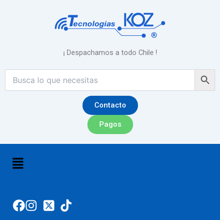
Ordenado
Ir
por
precio:
al
alto
contenido
a
bajo
¡ Despachamos a todo Chile !
Contacto
Pagos
Menú