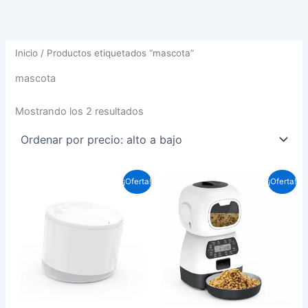
Inicio
/ Productos etiquetados “mascota”
mascota
Mostrando los 2 resultados
El
El
El
El
¡Oferta!
¡Oferta!
precio
precio
precio
precio
original
actual
original
actual
era:
es:
era:
es:
$54.990.
$47.000.
$44.990.
$42.990.