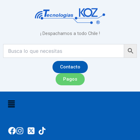
Ir
al
contenido
¡ Despachamos a todo Chile !
Contacto
Pagos
Menú