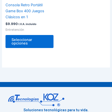
pueden
Consola Retro Portátil
elegir
Game Box 400 Juegos
en
Clásicos en 1
la
$
9.990
I.V.A. incluido
página
Entretención
de
producto
Seleccionar
opciones
Soluciones tecnológicas para tu vida.