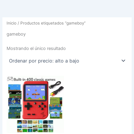
Inicio
/ Productos etiquetados “gameboy”
gameboy
Mostrando el único resultado
Este
producto
tiene
múltiples
variantes.
Las
opciones
se