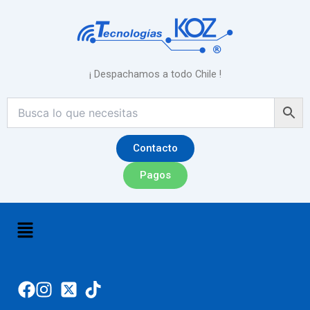
Ir
al
contenido
¡ Despachamos a todo Chile !
Contacto
Pagos
Menú