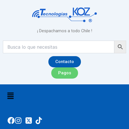
Ir
al
contenido
¡ Despachamos a todo Chile !
Contacto
Pagos
Menú