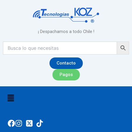
Ordenado
Ir
por
precio:
al
alto
contenido
a
bajo
¡ Despachamos a todo Chile !
Contacto
Pagos
Menú