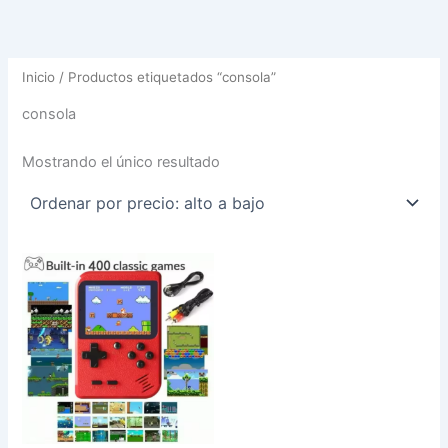
Inicio
/ Productos etiquetados “consola”
consola
Mostrando el único resultado
Este
producto
tiene
múltiples
variantes.
Las
opciones
se