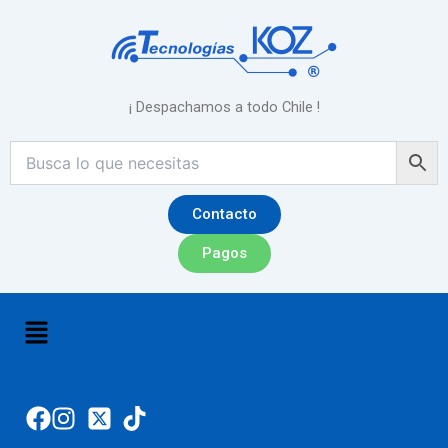
Ir
al
contenido
¡ Despachamos a todo Chile !
Contacto
Pagos
Menú