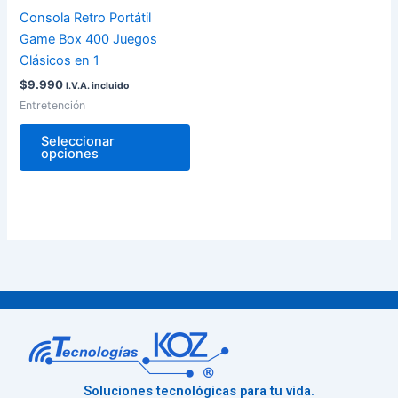
pueden
Consola Retro Portátil
elegir
Game Box 400 Juegos
en
Clásicos en 1
la
$
9.990
I.V.A. incluido
página
Entretención
de
producto
Seleccionar
opciones
Soluciones tecnológicas para tu vida.