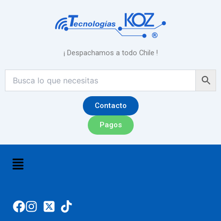
Ir
al
contenido
¡ Despachamos a todo Chile !
Contacto
Pagos
Menú