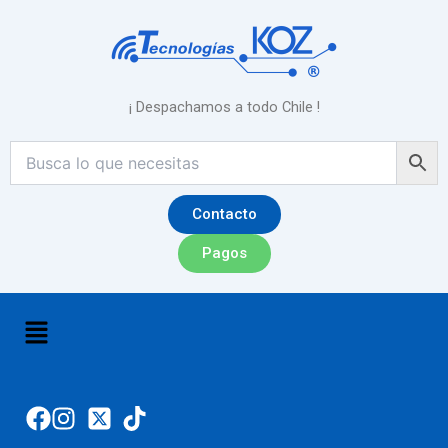
Ir
al
contenido
¡ Despachamos a todo Chile !
Contacto
Pagos
Menú