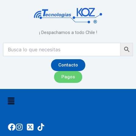
Ir
al
contenido
¡ Despachamos a todo Chile !
Contacto
Pagos
Menú