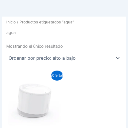
Inicio
/ Productos etiquetados “agua”
agua
Mostrando el único resultado
El
El
¡Oferta!
precio
precio
original
actual
era:
es:
$54.990.
$47.000.