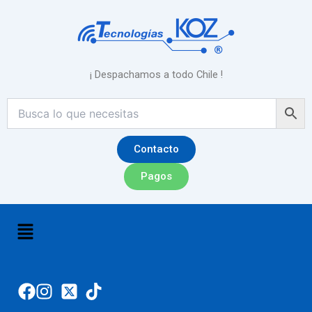
Ir
al
contenido
¡ Despachamos a todo Chile !
Contacto
Pagos
Menú