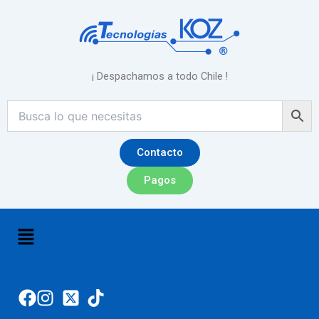
Ir
al
contenido
¡ Despachamos a todo Chile !
Contacto
Pagos
Menú