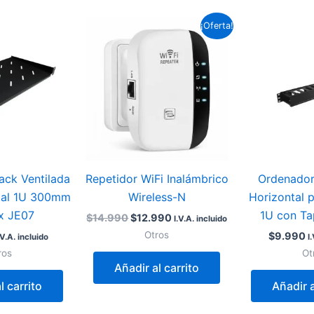
El
El
¡Oferta!
precio
precio
original
actual
era:
es:
$14.990.
$12.990.
ack Ventilada
Repetidor WiFi Inalámbrico
Ordenador
ntal 1U 300mm
Wireless-N
Horizontal 
x JE07
1U con Ta
$
14.990
$
12.990
I.V.A. incluido
Otros
$
9.990
.V.A. incluido
I
ros
Ot
Añadir al carrito
l carrito
Añadir a