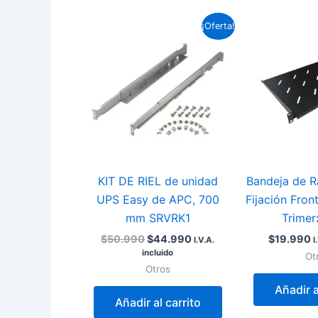
El
El
¡Oferta!
precio
precio
original
actual
era:
es:
$50.990.
$44.990.
KIT DE RIEL de unidad
Bandeja de R
UPS Easy de APC, 700
Fijación Fro
mm SRVRK1
Trimer
$
50.990
$
44.990
$
19.990
I.V.A.
I
incluido
Ot
Otros
Añadir a
Añadir al carrito