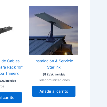
 de Cables
Instalación & Servicio
para Rack 19″
Starlink
pa Trimerx
$
1
I.V.A. incluido
Telecomunicaciones
.V.A. incluido
ros
Añadir al carrito
l carrito