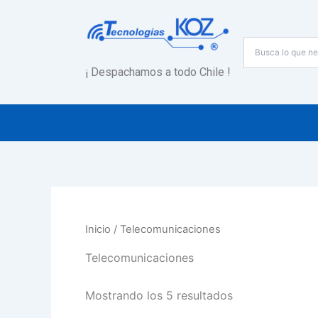
Ordenado
Ir
por
al
precio:
alto
contenido
a
bajo
¡ Despachamos a todo Chile !
Inicio
/ Telecomunicaciones
Telecomunicaciones
Mostrando los 5 resultados