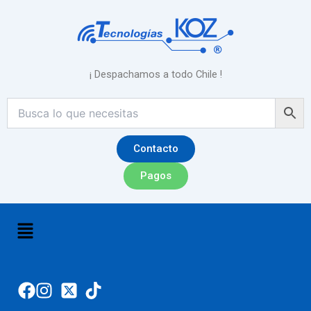
Ir
al
contenido
¡ Despachamos a todo Chile !
Contacto
Pagos
Menú